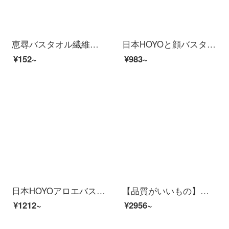
恵尋バスタオル繊維純色プリントバスタオル柔軟吸水親肌大バスタオル男女家庭用70×140 cmブルー
日本HOYOと顔バスタオル大人男女家庭用綿バスタオル吸水速乾タオル柔軟大タオルはマスタードを着用できます。
¥152~
¥983~
日本HOYOアロエバスタオル家庭用男女純綿バスタオル敏感肌用吸水速乾綿厚巾桜若
【品質がいいもの】カップルバスタオル吸水綿男女家庭用大人純綿吸水速乾柔ホテルタオルスモッグブルー
¥1212~
¥2956~