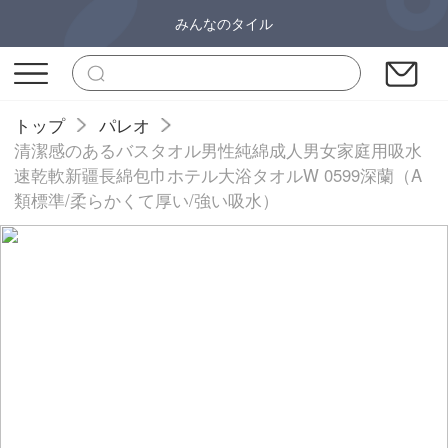
みんなのタイル
トップ
パレオ
清潔感のあるバスタオル男性純綿成人男女家庭用吸水
速乾軟新疆長綿包巾ホテル大浴タオルW 0599深蘭（A
類標準/柔らかくて厚い/強い吸水）