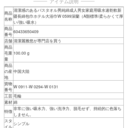
アイテム説明
清潔感のあるバスタオル男純綿成人男女家庭用吸水速乾軟新
商品
疆長綿包巾ホテル大浴巾W 0599深蘭（A類標準/柔らかくて厚
名称
い/強い吸水）
商品
60433650409
番号
店舗
清潔麗雅悠が専門店を買う
商品
毛重
100.00 g
量
商品
の産
中国大陸
地
貨物
W 0911-W 0294-W 0131
番号
工芸
毛輪
素材
綿
非常に強い吸水力、強い洗浄力、脱毛せず、持続的に色落ち
特徴
しません。
スタ
シンプル
イル