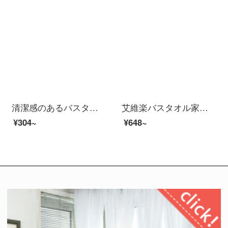
清潔感のあるバスタオルの純綿家庭用男女全綿に厚い抗菌力を加え、吸水速乾風呂の大巾のカーキ色（A種標準/長い綿毛/ドイツ司馬3 A級抗菌）
艾維楽バスタオル家庭用の女性はサンゴの絨毯を巻いて吸水速度が乾いてしまいます。タオル学生寮のバススカートの二点セットのピンクの綿花の平均サイズ（85*150 CM）
¥304~
¥648~