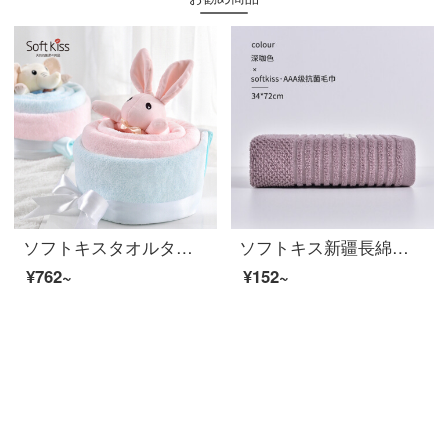
ソフトキスタオルタオルタオルタオルタオルタオル3点セット新生児ギフトボックス結婚相手のプレゼントセットを予約しました。プレゼントとして、ガールフレンドのバナナケーキセットをプレゼントします。タオル＋タオルタオルタオル＋プレゼント袋＋プレゼント箱
ソフトキス新疆長綿タオルタオルタオルタオル抗菌綿男女洗顔タオル超柔軟強吸水タオル【深カレー色】34*72 cmタオル34*72 cmバスタオル70*140 cm
¥762~
¥152~