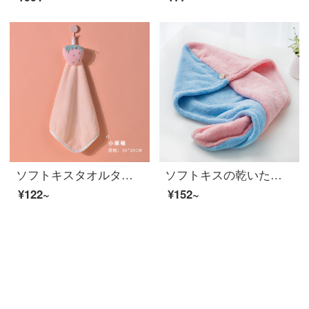
ソフトキスタオルタオルタオルはハンカチーフ式可愛い子供タオルです。幼稚園のハンカチは綿の家庭用吸水キッチンタオルより小さいイチゴです。
ソフトキスの乾いた髪タオルを拭いて、髪の毛を水で洗って、シャワーキャップを巻いて、髪を長くします。女性の乾燥帽は薄いです。28*65 cmです。
¥122~
¥152~