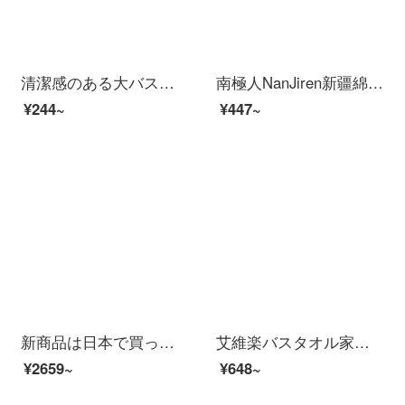
清潔感のある大バスタオルです。非純綿の吸水速乾厚を高め、男女のタオル450 gの浅花灰（80*150 cm）-厚いお金を加えます。
南極人NanJiren新疆綿大バスタオル+タオル2枚に綿を入れて柔らかく吸水します。男女バスタオルを厚くして、タオルタオルのフェイスタオルを組み合わせて70*140 cmを入れます。
¥244~
¥447~
新商品は日本で買った大きなバスタオルです。女性用速乾吸水可爱いです。タオルを着て、赤ちゃんの純綿を着て、柔らかな水泳ネットの赤いピンクのハート+タオル160 x 90 cmです。
艾維楽バスタオル家庭用の女性はサンゴの絨毯を巻いて吸水速度が乾いてしまいます。タオル学生寮のバススカートの二点セットのピンクの綿花の平均サイズ（85*150 CM）
¥2659~
¥648~