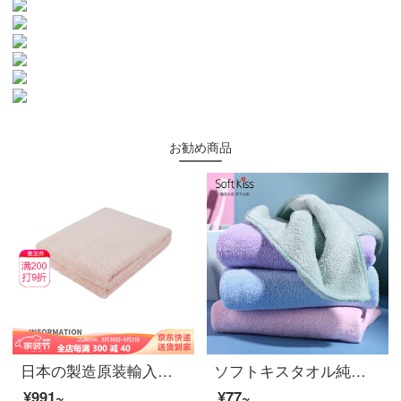
お勧め商品
日本の製造原装輸入浅野airkaol純綿タオルの強い吸水ティッシュ柔らか洗顔タオルPrincessシリーズ32*85 cm粉ミルク色
ソフトキスタオル純綿顔を洗う家庭用綿丸ごと柔軟に髪の毛を拭いて乾かします。ガーゼ大人は水を吸わないと毛色が落ちません。35*75 cmピンクのスカーフ30*30 cm 35*75
¥991~
¥77~