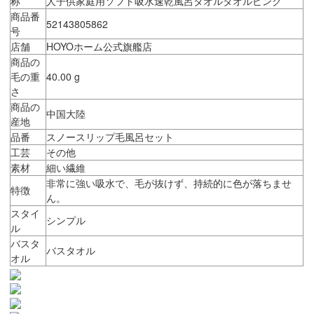
称
人子供家庭用ソフト吸水速乾風呂タオルタオルピンク
商品番
52143805862
号
店舗
HOYOホーム公式旗艦店
商品の
毛の重
40.00 g
さ
商品の
中国大陸
産地
品番
スノースリップ毛風呂セット
工芸
その他
素材
細い繊維
非常に強い吸水で、毛が抜けず、持続的に色が落ちませ
特徴
ん。
スタイ
シンプル
ル
バスタ
バスタオル
オル