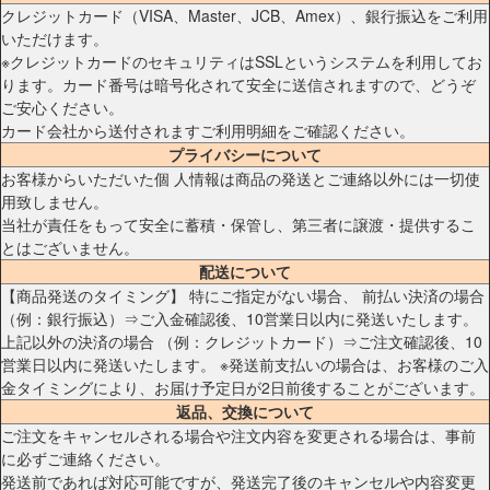
クレジットカード（VISA、Master、JCB、Amex）、銀行振込をご利用
いただけます。
※クレジットカードのセキュリティはSSLというシステムを利用してお
ります。カード番号は暗号化されて安全に送信されますので、どうぞ
ご安心ください。
カード会社から送付されますご利用明細をご確認ください。
プライバシーについて
お客様からいただいた個 人情報は商品の発送とご連絡以外には一切使
用致しません。
当社が責任をもって安全に蓄積・保管し、第三者に譲渡・提供するこ
とはございません。
配送について
【商品発送のタイミング】 特にご指定がない場合、 前払い決済の場合
（例：銀行振込）⇒ご入金確認後、10営業日以内に発送いたします。
上記以外の決済の場合 （例：クレジットカード）⇒ご注文確認後、10
営業日以内に発送いたします。 ※発送前支払いの場合は、お客様のご入
金タイミングにより、お届け予定日が2日前後することがございます。
返品、交換について
ご注文をキャンセルされる場合や注文内容を変更される場合は、事前
に必ずご連絡ください。
発送前であれば対応可能ですが、発送完了後のキャンセルや内容変更