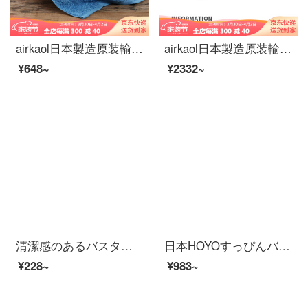
airkaol日本製造原装輸入浅野有機綿タオル純綿ハンカチ子供用タオル洗顔タオル柔らか吸水赤ちゃん用ナプキン32*40 cmハワイブルー32*40 cm
airkaol日本製造原装輸入浅野タオル有機綿バスタオル大柔軟吸水綿バスタオル双葉シリーズ60*120 cm双葉緑
¥648~
¥2332~
清潔感のあるバスタオル男性純綿成人男女家庭用吸水速乾軟新疆長綿包巾ホテル大浴タオルW 0599深灰（A類標準/柔らかくて厚い/強い吸水）
日本HOYOすっぴんバスタオル家庭用大人男女純綿バスタオルAB面速乾吸水綿大タオルタオルタオルタオル巻き桜若
¥228~
¥983~