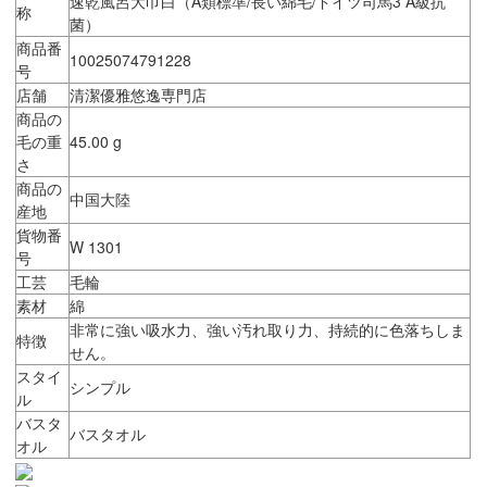
速乾風呂大巾白（A類標準/長い綿毛/ドイツ司馬3 A級抗
称
菌）
商品番
10025074791228
号
店舗
清潔優雅悠逸専門店
商品の
毛の重
45.00 g
さ
商品の
中国大陸
産地
貨物番
W 1301
号
工芸
毛輪
素材
綿
非常に強い吸水力、強い汚れ取り力、持続的に色落ちしま
特徴
せん。
スタイ
シンプル
ル
バスタ
バスタオル
オル