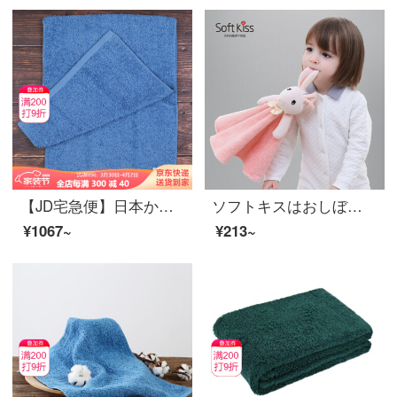
【JD宅急便】日本から輸入したエアーカノール浅野タオルの綿は水を吸い込んで、柔らかいティッシュとオーガニックコットンの太い糸32*85 cmのハワイブルーです。
ソフトキスはおしぼりを拭いて挂けます。かわいいキャラクターです。赤ちゃんはおしぼりを涂ります。幼稚园から友达や恋人同士に厚いおしぼりをあげます。
¥1067~
¥213~