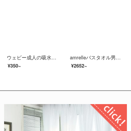
ウェビー成人の吸水バスタオルは純綿より全綿の吸水タオルの方がいいです。3つのセットは厚くて、柔らかくて、毛が落ちないようにします。
amrelleバスタオル男女家庭用出口日本綿吸水速乾柔らかいタオル三点セットホテル灰色バスタオル1枚+タオル2枚
¥350~
¥2652~