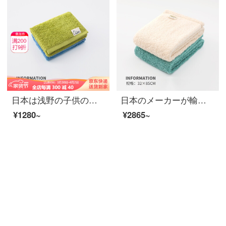
日本は浅野の子供のタオルのギフトボックスを輸入しています。赤ちゃんの洗顔タオルのスカーフとタオルのタオルは、顔タオルと有機綿の強い吸水性です。
日本のメーカーが輸入した浅野の洗顔タオルは、綿5つ星ホテルのタオルが強くて、水を吸い込みます。柔らかくて、毛が厚くて厚いティッシュxtcシリーズは32*85 cmの2つのセットは天然の白+清水の青です。
¥1280~
¥2865~