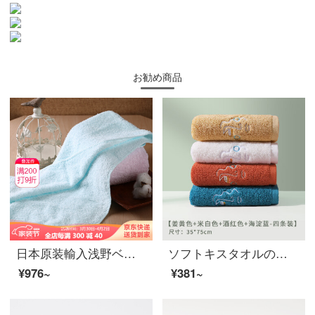
お勧め商品
日本原装輸入浅野ベビータオル純綿強吸水ティッシュ柔らかで快適な速乾洗フェイスタオル32*85 cm清風ブルー32*85 cm
ソフトキスタオルの純綿を厚くして、四季カップルの大人男女タオルを増やします。家庭用綿100%の顔を洗ってください。子供用タオルは可愛いです。水を吸い込んで、顔タオルを拭いてください。四つの服は青＋赤＋黄＋白です。
¥976~
¥381~