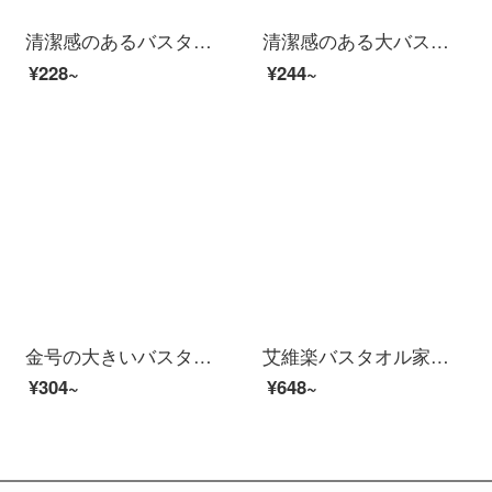
清潔感のあるバスタオル男性純綿成人男女家庭用吸水速乾軟新疆長綿包巾ホテル大浴タオルW 0599深蘭（A類標準/柔らかくて厚い/強い吸水）
清潔感のある大バスタオルです。非純綿の吸水速乾厚を高め、男女のタオル450 gの浅花灰（80*150 cm）-厚いお金を加えます。
¥228~
¥244~
金号の大きいバスタオルの純綿の女性の柔らかい吸水性風呂は速くて乾かないで毛の漫画のかわいい大人のタオルの薄いタイプの家庭用の3271赤色の1条を落としません。
艾維楽バスタオル家庭用の女性はサンゴの絨毯を巻いて吸水速度が乾いてしまいます。タオル学生寮のバススカートの二点セットのピンクの綿花の平均サイズ（85*150 CM）
¥304~
¥648~