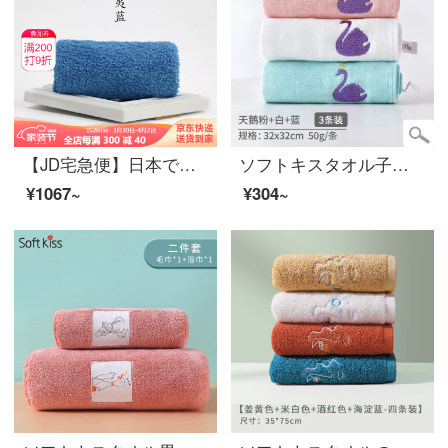
【JD宅急便】日本で製造されたオリジナル輸入浅野airkaolの純綿タオルは、吸水性の強い子供用タオルの柔らかさと速乾性のある大人用の洗顔タオルです。
ソフトキスタオル子供用タオル子供専用洗顔綿四角いガーゼの両面に、竹繊維の小さいスカーフ幼稚園白鳥の三つのセットがあります。
¥1067~
¥304~