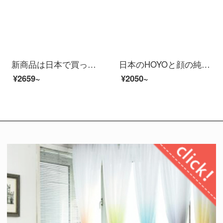
新商品は日本で買った大きなバスタオルです。女性用速乾吸水可爱いです。ベビータオルを着用します。
日本のHOYOと顔の純綿の浴槽の長さのモデルの男女の家庭用の吸水速度の乾綿のカップルのタイプの浴衣の氷の墨のLコードは身長の175-190 CMに適します。
¥2659~
¥2050~