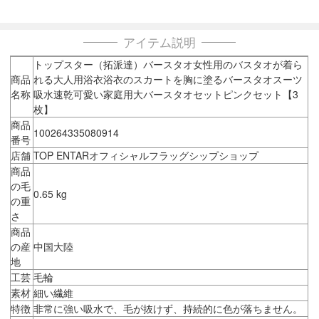
アイテム説明
トップスター（拓派達）バースタオ女性用のバスタオが着ら
商品
れる大人用浴衣浴衣のスカートを胸に塗るバースタオスーツ
名称
吸水速乾可愛い家庭用大バースタオセットピンクセット【3
枚】
商品
100264335080914
番号
店舗
TOP ENTARオフィシャルフラッグシップショップ
商品
の毛
0.65 kg
の重
さ
商品
の産
中国大陸
地
工芸
毛輪
素材
細い繊維
特徴
非常に強い吸水で、毛が抜けず、持続的に色が落ちません。