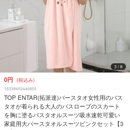
4
/
8
0円
(税込み)
16338452446855
TOP ENTAR(拓派達)バースタオ女性用のバス
タオが着られる大人のバスローブのスカート
を胸に塗るバスタオルスーツ吸水速乾可愛い
家庭用大バースタオルスーツピンクセット【3