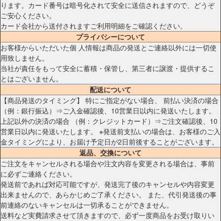
ります。カード番号は暗号化されて安全に送信されますので、どうぞ
ご安心ください。
カード会社から送付されますご利用明細をご確認ください。
プライバシーについて
お客様からいただいた個 人情報は商品の発送とご連絡以外には一切使
用致しません。
当社が責任をもって安全に蓄積・保管し、第三者に譲渡・提供するこ
とはございません。
配送について
【商品発送のタイミング】 特にご指定がない場合、 前払い決済の場合
（例：銀行振込）⇒ご入金確認後、10営業日以内に発送いたします。
上記以外の決済の場合 （例：クレジットカード）⇒ご注文確認後、10
営業日以内に発送いたします。 ※発送前支払いの場合は、お客様のご入
金タイミングにより、お届け予定日が2日前後することがございます。
返品、交換について
ご注文をキャンセルされる場合や注文内容を変更される場合は、事前
に必ずご連絡ください。
発送前であれば対応可能ですが、発送完了後のキャンセルや内容変更
出来ませんので、あらかじめご了承ください。 また、代引発送後の事
前連絡のないキャンセルは一切承ることができません。
送料など実費請求させて頂きますので、必ず一度商品をお受け取りい