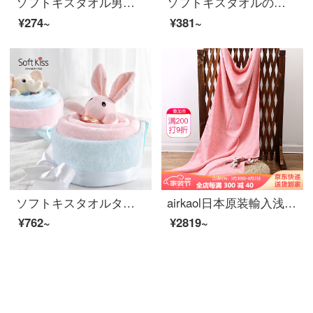
ソフトキスタオル男性バスタオル毛が落ちない家庭用プレゼント超吸水速乾カップルタオルセットに、かわいい天女プレゼントタオル＋バスタオル緋色タオル30*70 cm+バスタオル70*140 cmを追加しました。
ソフトキスタオルの純綿を厚くして、四季カップルの大人男女タオルを増やします。家庭用綿100%の顔を洗ってください。子供用タオルは可愛いです。水を吸い込んで、顔タオルを拭いてください。四つの服は青＋赤＋黄＋白です。
¥274~
¥381~
ソフトキスタオルタオルタオルタオルタオルタオル3点セット新生児ギフトボックス結婚相手のプレゼントセットを予約しました。プレゼントとして、ガールフレンドのバナナケーキセットをプレゼントします。タオル＋タオルタオルタオル＋プレゼント袋＋プレゼント箱
airkaol日本原装輸入浅野新型オーガニックコットンバスタオルが大きく、柔らかくて水を吸い込んで、毛が落ちにくいタオルビーチ純綿バスタオル60*120 cm桃ピンク60*120 cm
¥762~
¥2819~