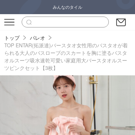
みんなのタイル
トップ
パレオ
TOP ENTAR(拓派達)バースタオ女性用のバスタオが着
られる大人のバスローブのスカートを胸に塗るバスタ
オルスーツ吸水速乾可愛い家庭用大バースタオルスー
ツピンクセット【3枚】