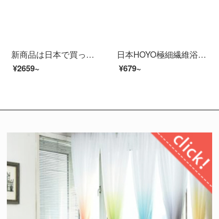
新商品は日本で買った大きなバスタオルです。女性用速乾吸水可爱いです。タオルを着て、赤ちゃんの純綿を着て、柔らかな水泳ネットの赤いピンクのハート+タオル160 x 90 cmです。
日本HOYO極細繊維浴スカート女性家庭用吸水非純綿速乾学生少女寮が厚い包帯とレンコン色の平均サイズを増加しました。
¥2659~
¥679~