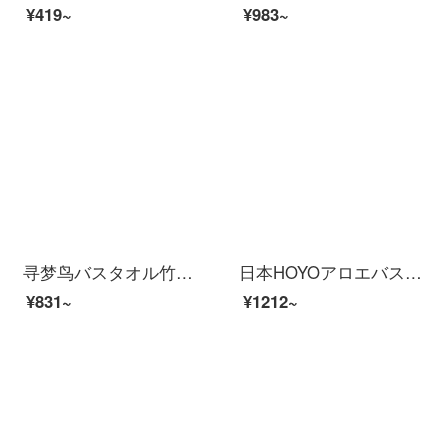
¥419~
¥983~
寻梦鸟バスタオル竹繊维男女史風呂タオル吸水速乾软成人家用毛が落ちないようにして、厚い高級カップルの2つのバスタオルの幅の2つのセット（黄+青）70*140 cm
日本HOYOアロエバスタオル家庭用男女純綿バスタオル敏感肌には吸水速乾綿を厚く包んで、千草を厚く包んでくれます。
¥831~
¥1212~