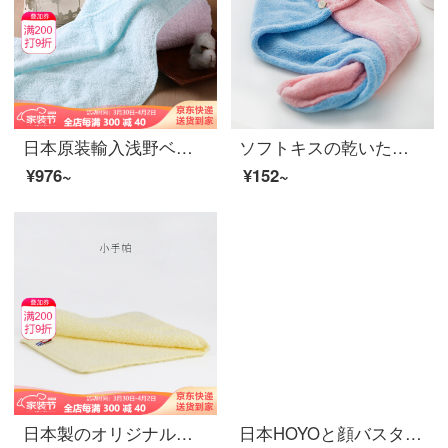
日本原装輸入浅野ベビータオル純綿強吸水ティッシュ柔らかで快適な速乾洗フェイスタオル32*85 cm清風ブルー32*85 cm
ソフトキスの乾いた髪タオルを拭いて、髪の毛を水で洗って、シャワーキャップを巻いて、髪を長くします。女性の乾燥帽は薄いです。28*65 cmです。
¥976~
¥152~
日本製のオリジナルの輸入今治浅野タオルは汗を吸い取り、柔らかくて持ち運びの小さいタオルタオルタオルです。赤ちゃんの顔を洗ってタオルの匂いを消すよだれタオルはレモン黄32*14 cmです。
日本HOYOと顔バスタオル大人男女家庭用綿バスタオル吸水速乾タオル柔軟大タオルはマスタードを着用できます。