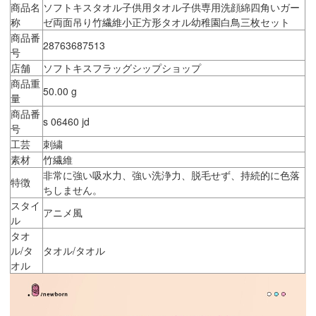
商品名
ソフトキスタオル子供用タオル子供専用洗顔綿四角いガー
称
ゼ両面吊り竹繊維小正方形タオル幼稚園白鳥三枚セット
商品番
28763687513
号
店舗
ソフトキスフラッグシップショップ
商品重
50.00 g
量
商品番
s 06460 jd
号
工芸
刺繍
素材
竹繊維
非常に強い吸水力、強い洗浄力、脱毛せず、持続的に色落
特徴
ちしません。
スタイ
アニメ風
ル
タオ
ル/タ
タオル/タオル
オル