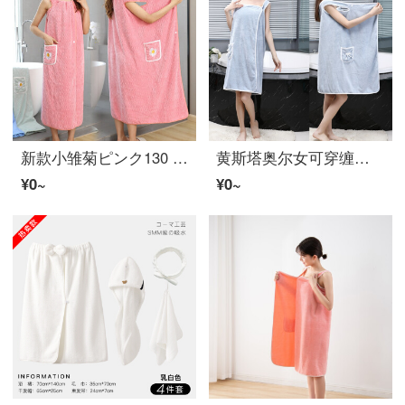
新款小雏菊ピンク130 x 100 cm
黄斯塔奥尔女可穿缠秋冬家庭用吸水速乾容易掉毛网红浴裙可爱抹胸浴袍蓝(ポケット款)80 x 135 cm
¥0~
¥0~