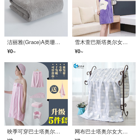
洁丽雅(Grace)A类珊瑚绒巴士塔奥尔超细繊维男女家庭用柔软吸水速乾巴士塔奥尔乳幼児可以单条装140*70 cm 245 g灰色
雪木萱巴斯塔奥尔女可穿式家庭用非吸水速乾児童22新款3件套浴裙青紫成人款适合体重80-150斤
¥0~
¥0~
映季可穿巴士塔奥尔女士可穿抹胸浴裙巴士塔奥尔干发帽套装家庭用吸水速乾可爱い柔软大塔奥尔浴帽浴袍巴士塔奥尔粉色浴裙/四条套通用
网布巴士塔奥尔女大码哥顿大人薄款家庭用吸水不容易掉毛速乾カップル款男70 x 130 cm蓝色快乐羊巴士塔奥尔-六层纱布