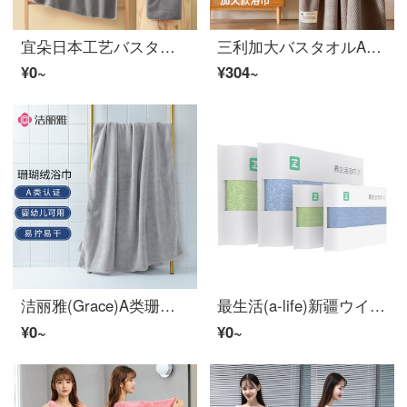
宜朵日本工艺バスタオル男女浴袍情侣吸水速干不掉毛超大タオル成人通用加厚可穿可裹婴儿加绒儿童游泳斗篷套装 暮云灰-空气绒バスタオル*1+タオル*1
三利加大バスタオルA类吸水速干成人大バスタオル男女通用 90*170cm 420G 天空灰
¥0~
¥304~
洁丽雅(Grace)A类珊瑚绒巴斯塔奥尔成人男性女史洗澡大塔奥尔柔软吸吸水不掉毛繊维包巾201 g/条120*60 cm灰色
最生活(a-life)新疆ウイグル自治区贝尔贝特的棉塔奥尔巴士塔奥尔4件套纯哥顿巴士塔奥尔强吸水男女通用柔软纯哥顿蓝/绿色
¥0~
¥0~