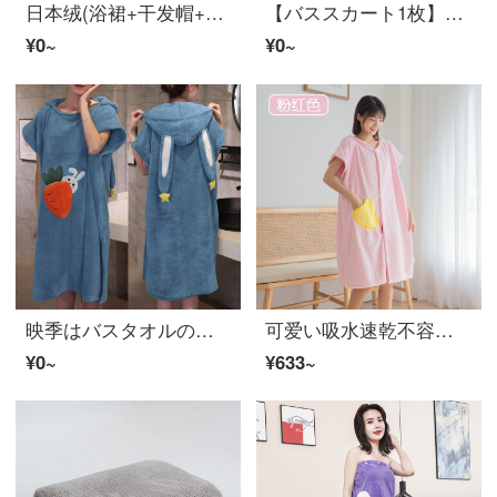
日本绒(浴裙+干发帽+束发帯+塔奥尔)缺本
【バススカート1枚】雅漫婷家巴斯塔奥尔女史可穿浴スカート成人加厚大巴士塔奥尔柔软吸浴巾浴袍女可穿巴士塔奥尔/浴スカート【ピンク1本】
¥0~
¥0~
映季はバスタオルのバスローブを着ることができます帽子のマントの女性の大人の学生はバスローブの柔らかい吸水速度を大きくしますサンゴの絨毯の百変のバススカートは浴衣のつり革を巻いて胸を拭くことができます
可爱い吸水速乾不容易掉毛家庭用毛绒浴袍可穿可纏女薄浴裙少女粉【柔软亲肌/不掉毛】
¥0~
¥633~