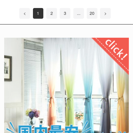
<
1
2
3
...
20
>