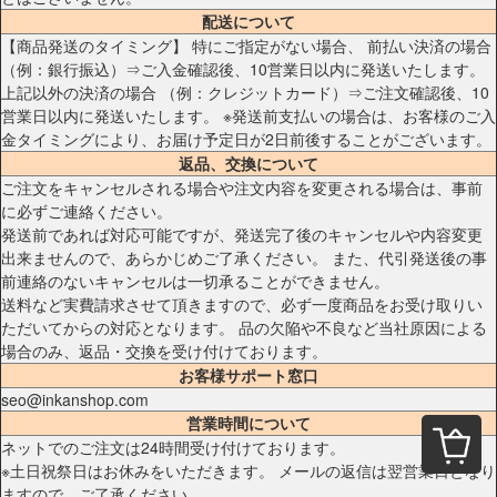
配送について
【商品発送のタイミング】 特にご指定がない場合、 前払い決済の場合
（例：銀行振込）⇒ご入金確認後、10営業日以内に発送いたします。
上記以外の決済の場合 （例：クレジットカード）⇒ご注文確認後、10
営業日以内に発送いたします。 ※発送前支払いの場合は、お客様のご入
金タイミングにより、お届け予定日が2日前後することがございます。
返品、交換について
ご注文をキャンセルされる場合や注文内容を変更される場合は、事前
に必ずご連絡ください。
発送前であれば対応可能ですが、発送完了後のキャンセルや内容変更
出来ませんので、あらかじめご了承ください。 また、代引発送後の事
前連絡のないキャンセルは一切承ることができません。
送料など実費請求させて頂きますので、必ず一度商品をお受け取りい
ただいてからの対応となります。 品の欠陥や不良など当社原因による
場合のみ、返品・交換を受け付けております。
お客様サポート窓口
seo@inkanshop.com
営業時間について
ネットでのご注文は24時間受け付けております。
※土日祝祭日はお休みをいただきます。 メールの返信は翌営業日となり
ますので、ご了承ください。