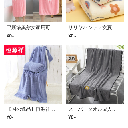
巴斯塔奥尔女家用可穿大码速乾吸水不掉毛浴裙コットンバスローブ式2021新款【樱桃粉】小码(80-130斤)
サリヤバシァァ女夏男家庭用子供用ベビー吸水速乾四季着用可能サンゴ绒大タオル萌兔款バスタオ【A类标准/70*140 cm】
¥0~
¥0~
【国の逸品】恒源祥家紡五星ホテルがより厚くなりました。バースタオ成人男女家庭用全新疆純コットンは吸水速度が速くて乾きません。超大型ブルーです。
スーパータオル成人家庭用男女速乾吸水刺繍子供の毛が抜けない超大型風呂カバーH标中灰70*140 cm
¥0~
¥0~