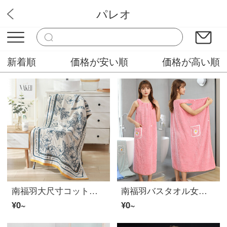
パレオ
みんなのタイル
新着順
価格が安い順
価格が高い順
南福羽大尺寸コットンバスタオル纱布家用女吸水速干男冬季大高级2022新款コットン バスタオル-罗曼白【加大尺寸80*160cm】
南福羽バスタオル女家用吸水速干不掉毛可穿可裹巾浴袍式浴裙子2022新款 小雏菊粉色 130x100cm
¥0~
¥0~