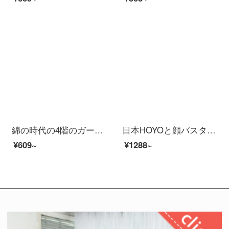
綿の時代の4階のガーゼのバスタオルの綿の家庭用吸水速乾の入浴する乳児の標準の男女の湖緑の90 cm×160 cm（ストレッチサイズ）
日本HOYOと顔バスタオル大人男女家庭用綿バスタオル吸水速乾タオル柔軟大タオルはタオル千草を着用して、厚いタイプがあります。
¥609~
¥1288~