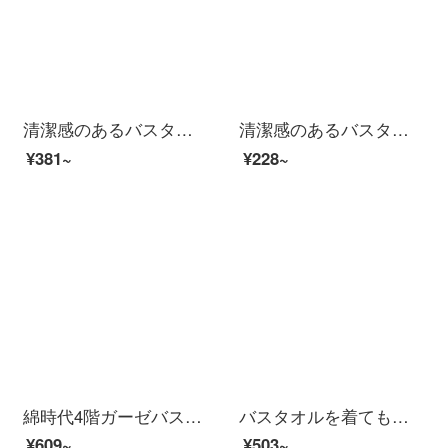
清潔感のあるバスタオルA類の純綿を厚くしました。柔らかな吸水で肌になじみやすい肌色の男女共通の一枚の服140*70 cm 375 gの紺の灰色を使います。
清潔感のあるバスタオル男性純綿成人男女家庭用吸水速乾軟新疆長綿包巾ホテル大浴タオルW 0599浅蘭(A類標準/柔らかくて厚い/強い吸水)
¥381~
¥228~
綿時代4階ガーゼバスタオル綿家庭用吸水速乾風呂乳児標準男女蕾粉90 cm×160 cm（ストレッチサイズ）
バスタオルを着てもいいです。女性用の浴衣セットのバスタオルが可愛いです。家庭用の吸水タオルタオルタオルとバスタオルの乾燥帽と髪のリボンは彼女にプレゼントします。
¥609~
¥503~