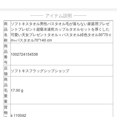
アイテム説明
商
ソフトキスタオル男性バスタオル毛が落ちない家庭用プレゼ
品
ントプレゼント超吸水速乾カップルタオルセットを厚くした
名
可愛い天女プレゼントタオル＋バスタオル緋色タオル30*70 c
称
m+バスタオル70*140 cm
商
品
1002724154538
番
号
店
ソフトキスフラッグシップショップ
舗
商
品
毛
17.00 g
重
量
貨
物
s 110042