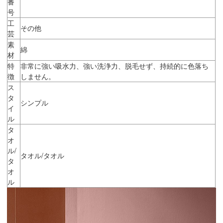
番
号
工
その他
芸
素
綿
材
特
非常に強い吸水力、強い洗浄力、脱毛せず、持続的に色落ち
徴
しません。
ス
タ
シンプル
イ
ル
タ
オ
ル/
タオル/タオル
タ
オ
ル