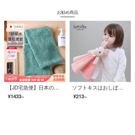
お勧め商品
【JD宅急便】日本のオリジナル商品の輸入浅野の洗顔タオル、綿のタオル5つ星ホテルのタオルの柔らかさと厚いタオルの毛が落ちない32*85 cmの清水藍有機綿32*85 cm
ソフトキスはおしぼりを拭いて挂けます。かわいいキャラクターです。赤ちゃんはおしぼりを涂ります。幼稚园から友达や恋人同士に厚いおしぼりをあげます。
¥1433~
¥213~