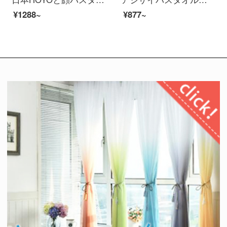
¥1288~
¥877~