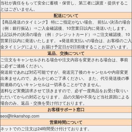
当社が責任をもって安全に蓄積・保管し、第三者に譲渡・提供するこ
とはございません。
配送について
【商品発送のタイミング】 特にご指定がない場合、 前払い決済の場合
（例：銀行振込）⇒ご入金確認後、10営業日以内に発送いたします。
上記以外の決済の場合 （例：クレジットカード）⇒ご注文確認後、10
営業日以内に発送いたします。 ※発送前支払いの場合は、お客様のご入
金タイミングにより、お届け予定日が2日前後することがございます。
返品、交換について
ご注文をキャンセルされる場合や注文内容を変更される場合は、事前
に必ずご連絡ください。
発送前であれば対応可能ですが、発送完了後のキャンセルや内容変更
出来ませんので、あらかじめご了承ください。 また、代引発送後の事
前連絡のないキャンセルは一切承ることができません。
送料など実費請求させて頂きますので、必ず一度商品をお受け取りい
ただいてからの対応となります。 品の欠陥や不良など当社原因による
場合のみ、返品・交換を受け付けております。
お客様サポート窓口
seo@inkanshop.com
営業時間について
ネットでのご注文は24時間受け付けております。