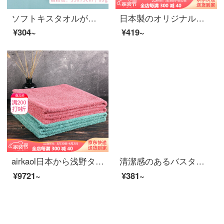
ソフトキスタオルが超吸水性です。家庭用の柔らかい洗顔とシャワーの厚さを加えて乾かします。毛が落ちないようにしてください。
日本製のオリジナルの輸入今治浅野タオルは汗を吸い取り、柔らかくて持ち運びの小さいタオルタオルタオルです。赤ちゃんの顔を洗ってタオルの匂いを消すよだれタオルはレモン黄32*14 cmです。
¥304~
¥419~
airkaol日本から浅野タオルを輸入し、厚くして五つ星ホテルカップルバスタオル女性純綿70*140 cm xtcシリーズのバラ粉+清水青の2つの服を追加しました。
清潔感のあるバスタオルA類の純綿を厚くしました。柔らかな吸水で肌になじみやすい肌色の男女共通の一枚の服140*70 cm 375 gの紺の灰色を使います。
¥9721~
¥381~