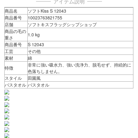
アイテム説明
商品名
ソフトKiss S 12043
商品番号
10023763821755
店舗
ソフトキスフラッグシップショップ
商品の毛の
1.0 kg
重さ
商品番号
S 12043
工芸
その他
素材
綿
非常に強い吸水力、強い洗浄力、脱毛せず、持続的に
特徴
色落ちしません。
スタイル
田園風
バスタオル
バスタオル