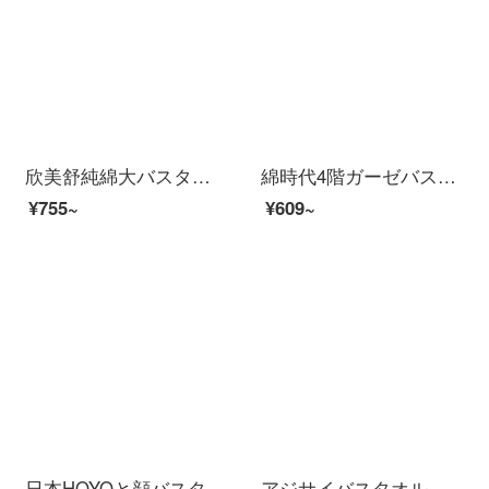
欣美舒純綿大バスタオルホテル全綿カップル大タオル男性女性の長靴は吸水速乾毛が落ちません。家庭用タオル600 g白75*150 cmです。
綿時代4階ガーゼバスタオル綿家庭用吸水速乾風呂乳児標準男女蕾粉90 cm×160 cm（ストレッチサイズ）
¥755~
¥609~
日本HOYOと顔バスタオル大人男女家庭用綿バスタオル吸水速乾タオル柔軟大タオルは、タオルと氷と墨で厚めのスタイルができます。
アジサイバスタオル女性家庭用着てもいいです。胸を巻いて、シャワースカートの吸水速乾三点セット。2020新型の白いはらはらとした上品な花+ドライヘア帽【吸水力が強い/柔らかい】