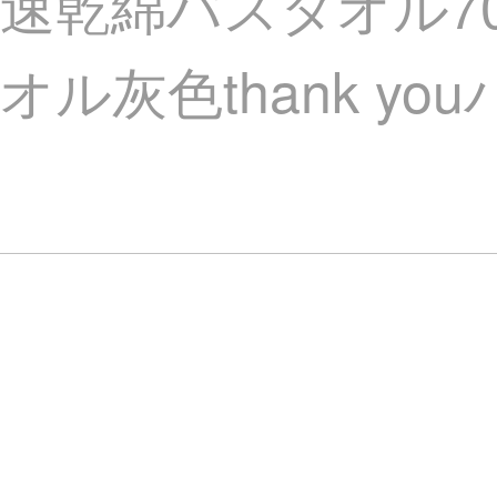
速乾綿バスタオル70
灰色thank youバ