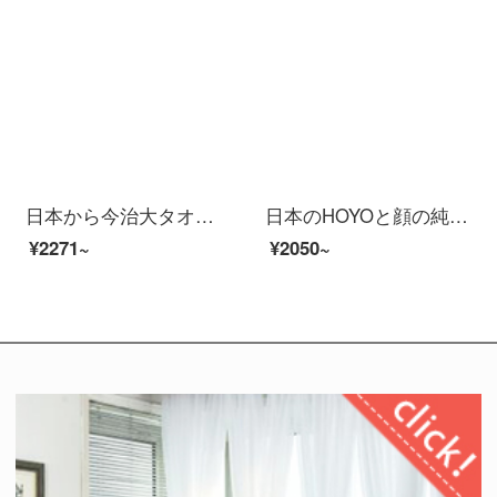
日本から今治大タオルタオルを輸入しています。家庭用女性純綿男性の吸水速乾ベビー成人セットのセットには柔らかいバスタオルが入っています。（60*120 cm）
日本のHOYOと顔の純綿の浴の長さのモデルの男女の家庭用吸水速乾綿のカップルのタイプの浴衣の本の白いSコードは身長の155-170 cmに適します。
¥2271~
¥2050~