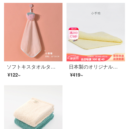
ソフトキスタオルタオルタオルはハンカチーフ式可愛い子供タオルです。幼稚園のハンカチは綿の家庭用吸水キッチンタオルより小さいイチゴです。
日本製のオリジナルの輸入今治浅野タオルは汗を吸い取り、柔らかくて持ち運びの小さいタオルタオルタオルです。赤ちゃんの顔を洗ってタオルの匂いを消すよだれタオルはレモン黄32*14 cmです。
¥122~
¥419~