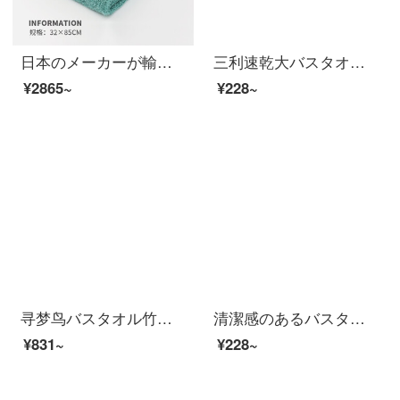
日本のメーカーが輸入した浅野の洗顔タオルは、綿5つ星ホテルのタオルが強くて、水を吸い込みます。柔らかくて、毛が厚くて厚いティッシュxtcシリーズは32*85 cmの2つのセットは天然の白+清水の青です。
三利速乾大バスタオルA種類のソフトな吸水タオルに、男女の大人用タオルを包んで、掛け縄を持って風呂に入ります。
¥2865~
¥228~
寻梦鸟バスタオル竹繊维男女史風呂タオル吸水速乾软成人家用毛が落ちないようにして、厚い高級カップルの2つのバスタオルの幅の2つのセット（黄+青）70*140 cm
清潔感のあるバスタオル男性純綿成人男女家庭用吸水速乾軟新疆長綿包巾ホテル大浴タオルW 0599浅蘭(A類標準/柔らかくて厚い/強い吸水)
¥831~
¥228~