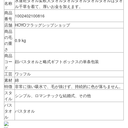
水速乾タオル柔軟大タオルタオルタオルタオルタオルはタオ
名称
ル千草を着て、厚いお金を加えます。
商品
1002402100816
番号
店舗
HOYOフラッグシップショップ
商品
の毛
0.9 kg
の重
さ
商品
コー
顔バスタオルと略式ギフトボックスの単条包装
ド
工芸
ワッフル
素材
綿
特徴
非常に強い吸水で、毛が抜けず、持続的に色が落ちません。
スタ
シンプル、ロマンチックな結婚式、その他
イル
バス
タオ
バスタオル
ル