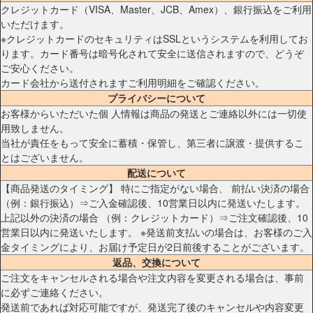
クレジットカード（VISA、Master、JCB、Amex）、銀行振込をご利用
いただけます。
※クレジットカードのセキュリティはSSLというシステムを利用してお
ります。カード番号は暗号化されて安全に送信されますので、どうぞ
ご安心ください。
カード会社から送付されますご利用明細をご確認ください。
プライバシーについて
お客様からいただいた個 人情報は商品の発送とご連絡以外には一切使
用致しません。
当社が責任をもって安全に蓄積・保管し、第三者に譲渡・提供するこ
とはございません。
配送について
【商品発送のタイミング】 特にご指定がない場合、 前払い決済の場合
（例：銀行振込）⇒ご入金確認後、10営業日以内に発送いたします。
上記以外の決済の場合 （例：クレジットカード）⇒ご注文確認後、10
営業日以内に発送いたします。 ※発送前支払いの場合は、お客様のご入
金タイミングにより、お届け予定日が2日前後することがございます。
返品、交換について
ご注文をキャンセルされる場合や注文内容を変更される場合は、事前
に必ずご連絡ください。
発送前であれば対応可能ですが、発送完了後のキャンセルや内容変更