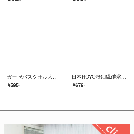
ガーゼバスタオル大家族用吸水速乾タオル女性網赤カップル綿西里藍【バスタオル＋タオル】
日本HOYO极细繊维浴スカート女性家庭用吸水非纯绵速乾学生少女寮
¥595~
¥679~