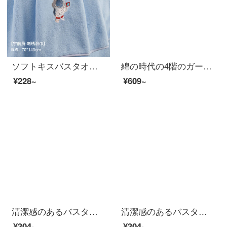
ソフトキスバスタオル男女A類は純綿より吸水速度が高く、家庭用タオルは毛が落ちません。90*180宇宙飛行士70*140 cmです。
綿の時代の4階のガーゼのバスタオルの綿の家庭用吸水速乾の入浴する乳児の標準の男女の綿のつぼみの黄色の90 cm×160 cm（ストレッチサイズ）
¥228~
¥609~
清潔感のあるバスタオル純綿家庭用男女全綿に厚い抗菌力を加え、吸水速乾風呂大巾静謐藍（A種標準/長い綿毛/ドイツ司馬3 A級抗菌）
清潔感のあるバスタオル純綿家庭用男女全綿に厚い抗菌力を加え、吸水速乾風呂大巾グレー（A種標準/長毛綿/ドイツ司馬3 A級抗菌）
¥304~
¥304~