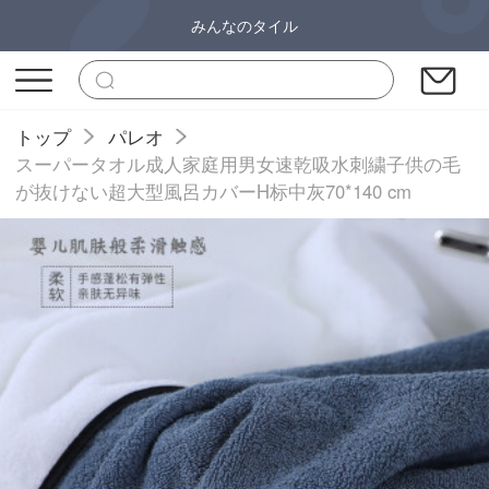
みんなのタイル
トップ
パレオ
スーパータオル成人家庭用男女速乾吸水刺繍子供の毛
が抜けない超大型風呂カバーH标中灰70*140 cm