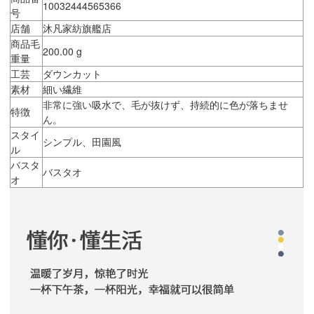
10032444565366
号
店舗
沐凡家紡旗艦店
商品毛
200.00 g
重量
工芸
ダウンカット
素材
細い繊維
非常に強い吸水で、毛が抜けず、持続的に色が落ちませ
特徴
ん。
スタイ
シンプル、田園風
ル
バスタ
バスタオ
オ