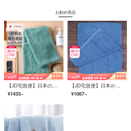
お勧め商品
【JD宅急便】日本のオリジナル商品の輸入浅野の洗顔タオル、綿のタオル5つ星ホテルのタオルの柔らかさと厚いタオルの毛が落ちない32*85 cmの清水藍有機綿32*85 cm
【JD宅急便】日本から輸入したエアーカノール浅野タオルの綿は水を吸い込んで、柔らかいティッシュとオーガニックコットンの太い糸32*85 cmのハワイブルーです。
¥1433~
¥1067~