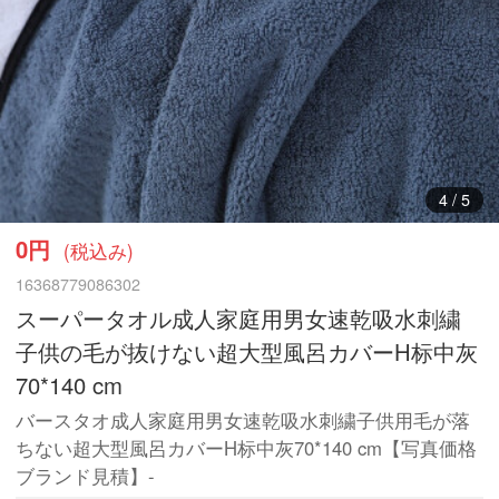
4
/
5
0円
(税込み)
16368779086302
スーパータオル成人家庭用男女速乾吸水刺繍
子供の毛が抜けない超大型風呂カバーH标中灰
70*140 cm
バースタオ成人家庭用男女速乾吸水刺繍子供用毛が落
ちない超大型風呂カバーH标中灰70*140 cm【写真価格
ブランド見積】-