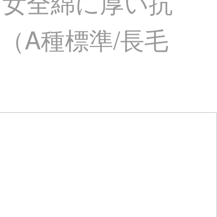
男女全綿に厚い抗
（A種標準/長毛