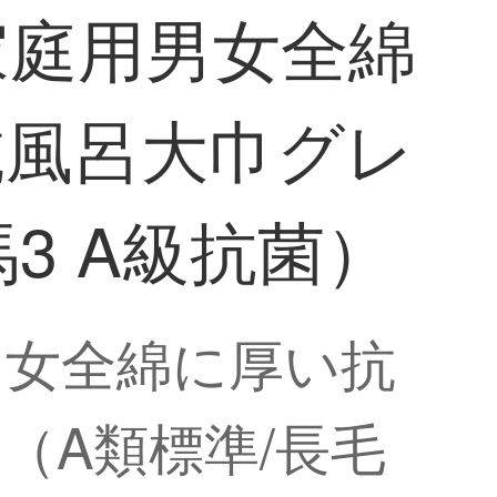
家庭用男女全綿
乾風呂大巾グレ
3 A級抗菌）
男女全綿に厚い抗
（A類標準/長毛