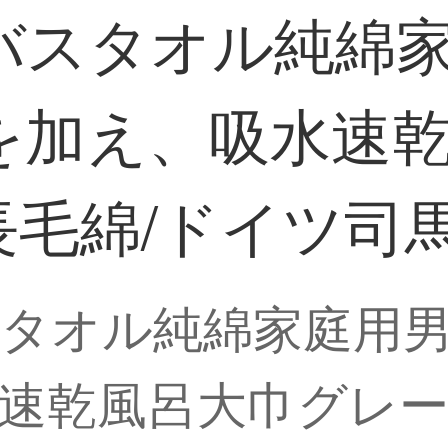
バスタオル純綿
を加え、吸水速
長毛綿/ドイツ司馬
タオル純綿家庭用
速乾風呂大巾グレー