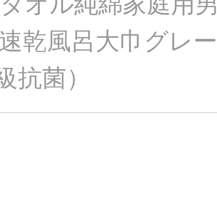
タオル純綿家庭用
速乾風呂大巾グレー
A級抗菌）