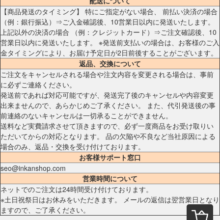
配送について
【商品発送のタイミング】 特にご指定がない場合、 前払い決済の場合
（例：銀行振込）⇒ご入金確認後、10営業日以内に発送いたします。
上記以外の決済の場合 （例：クレジットカード）⇒ご注文確認後、10
営業日以内に発送いたします。 ※発送前支払いの場合は、お客様のご入
金タイミングにより、お届け予定日が2日前後することがございます。
返品、交換について
ご注文をキャンセルされる場合や注文内容を変更される場合は、事前
に必ずご連絡ください。
発送前であれば対応可能ですが、発送完了後のキャンセルや内容変更
出来ませんので、あらかじめご了承ください。 また、代引発送後の事
前連絡のないキャンセルは一切承ることができません。
送料など実費請求させて頂きますので、必ず一度商品をお受け取りい
ただいてからの対応となります。 品の欠陥や不良など当社原因による
場合のみ、返品・交換を受け付けております。
お客様サポート窓口
seo@inkanshop.com
営業時間について
ネットでのご注文は24時間受け付けております。
※土日祝祭日はお休みをいただきます。 メールの返信は翌営業日となり
ますので、ご了承ください。