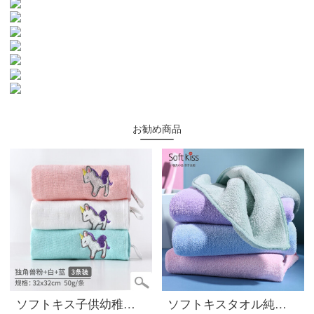
お勧め商品
ソフトキス子供幼稚園専用のタオル柔軟洗顔パベビー家庭用綿ガーゼ竹繊維子供用丸巾A類ユニコーン3枚セット32*32
ソフトキスタオル純綿顔を洗う家庭用綿丸ごと柔軟に髪の毛を拭いて乾かします。ガーゼ大人は水を吸わないと毛色が落ちません。35*75 cmピンクのスカーフ30*30 cm 35*75