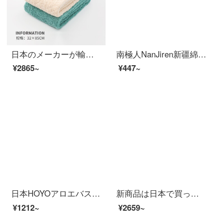
日本のメーカーが輸入した浅野の洗顔タオルは、綿5つ星ホテルのタオルが強くて、水を吸い込みます。柔らかくて、毛が厚くて厚いティッシュxtcシリーズは32*85 cmの2つのセットは天然の白+清水の青です。
南極人NanJiren新疆綿大バスタオル+タオル2枚に綿を入れて柔らかく吸水します。男女バスタオルを厚くして、タオルタオルのフェイスタオルを組み合わせて70*140 cmを入れます。
¥2865~
¥447~
日本HOYOアロエバスタオル家庭用男女純綿バスタオル敏感肌には吸水速乾綿を厚く包んで、千草を厚く包んでくれます。
新商品は日本で買った大きなバスタオルです。女性用速乾吸水可爱いです。タオルを着て、赤ちゃんの純綿を着て、柔らかな水泳ネットの赤いピンクのハート+タオル160 x 90 cmです。
¥1212~
¥2659~