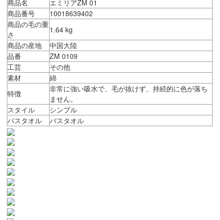
商品名
エミリアZM 01
商品番号
10018639402
商品の毛の重
1.64 kg
さ
商品の産地
中国大陸
品番
ZM 0109
工芸
その他
素材
綿
非常に強い吸水で、毛が抜けず、持続的に色が落ち
特徴
ません。
スタイル
シンプル
バスタオル
バスタオル