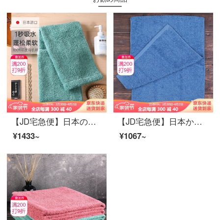
【JD宅急便】日本のオリジナル商品の輸入浅野の洗顔タオル、綿のタオル5つ星ホテルのタオルの柔らかさと厚いタオルの毛が落ちない32*85 cmの清水藍有機綿32*85 cm
【JD宅急便】日本から輸入したエアーカノール浅野タオルの綿は水を吸い込んで、柔らかいティッシュとオーガニックコットンの太い糸32*85 cmのハワイブルーです。
¥1433~
¥1067~