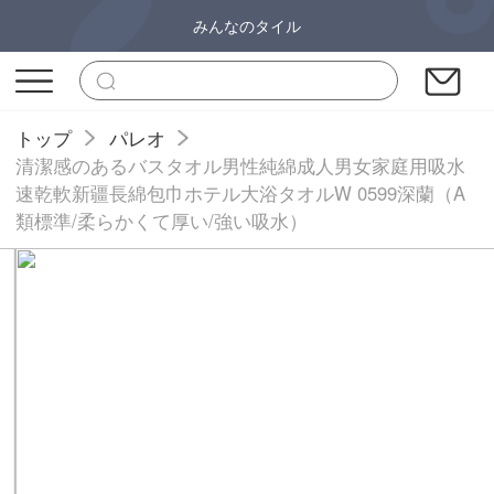
みんなのタイル
トップ
パレオ
清潔感のあるバスタオル男性純綿成人男女家庭用吸水
速乾軟新疆長綿包巾ホテル大浴タオルW 0599深蘭（A
類標準/柔らかくて厚い/強い吸水）