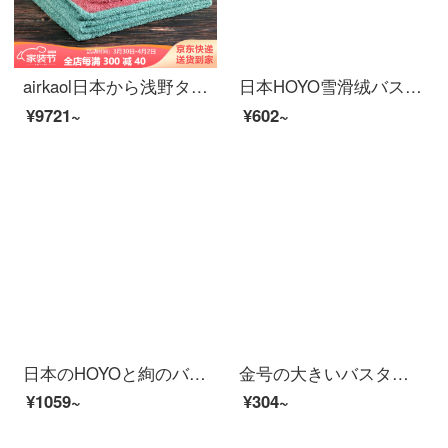
airkaol日本から浅野タオルを輸入し、厚くして五つ星ホテルカップルバスタオル女性純綿70*140 cm xtcシリーズのバラ粉+清水青の2つの服を追加しました。
日本HOYO雪滑绒バスタオルセット男女通用家庭用大人用吸水バスタオル吸水カバー千草-70*140 cm
¥9721~
¥602~
日本のHOYOと絢のバスタオルの薄いタイプの男女の夏の家庭用綿は吸水速乾毛大タオルの胡粉が落ちません。
金号の大きいバスタオルの純綿の女性の柔らかい吸水性風呂は速くて乾かないで毛の漫画のかわいい大人のタオルの薄いタイプの家庭用3271青い1条を落とします。
¥1059~
¥304~