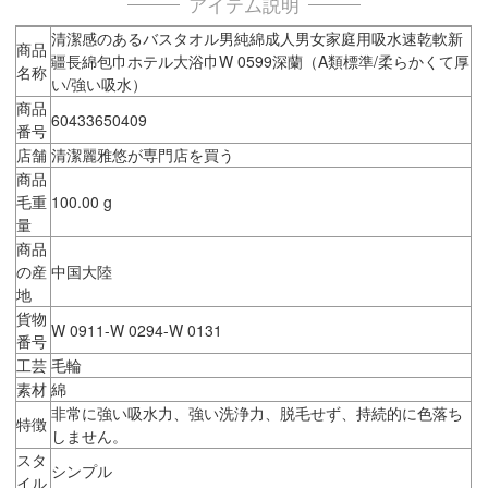
アイテム説明
清潔感のあるバスタオル男純綿成人男女家庭用吸水速乾軟新
商品
疆長綿包巾ホテル大浴巾W 0599深蘭（A類標準/柔らかくて厚
名称
い/強い吸水）
商品
60433650409
番号
店舗
清潔麗雅悠が専門店を買う
商品
毛重
100.00 g
量
商品
の産
中国大陸
地
貨物
W 0911-W 0294-W 0131
番号
工芸
毛輪
素材
綿
非常に強い吸水力、強い洗浄力、脱毛せず、持続的に色落ち
特徴
しません。
スタ
シンプル
イル