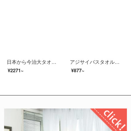
日本から今治大タオルタオルを輸入しています。家庭用女性純綿男性の吸水速乾ベビー成人セットのセットには柔らかいバスタオルが入っています。（60*120 cm）
アジサイバスタオル女性家庭用着てもいいです。胸を巻いて、シャワースカートの吸水速乾三点セット。2020新型の白いはらはらとした上品な花+ドライヘア帽【吸水力が強い/柔らかい】
¥2271~
¥877~