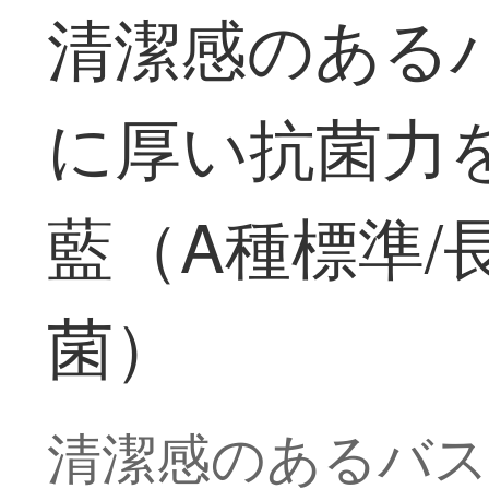
清潔感のある
に厚い抗菌力
藍（A種標準/
菌）
清潔感のあるバス