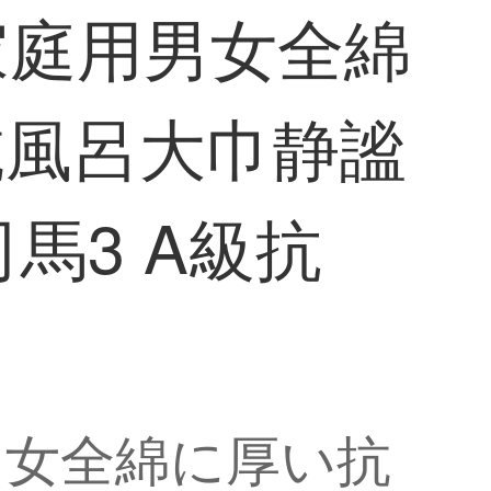
家庭用男女全綿
乾風呂大巾静謐
馬3 A級抗
男女全綿に厚い抗