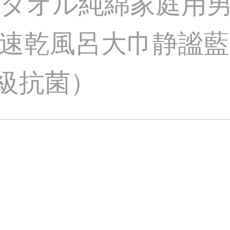
タオル純綿家庭用
速乾風呂大巾静謐藍
A級抗菌）