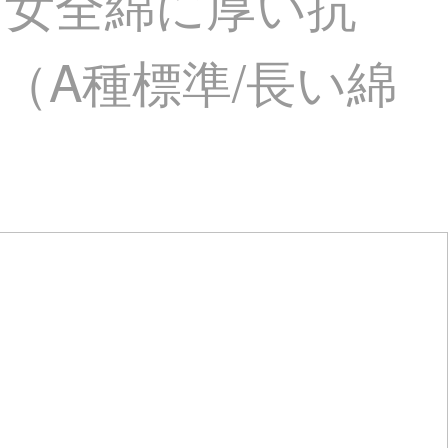
男女全綿に厚い抗
（A種標準/長い綿