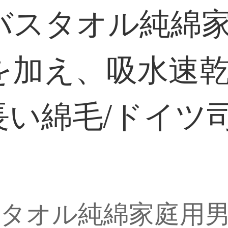
バスタオル純綿
を加え、吸水速
長い綿毛/ドイツ司
タオル純綿家庭用