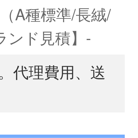
A種標準/長絨/
ランド見積】-
。代理費用、送