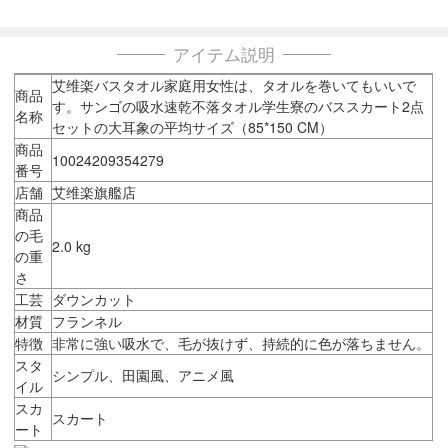
アイテム説明
艾维楽バスタオル家庭用女性は、タオルを巻いてもいいで
商品
す。サンゴの吸水速乾不落タオル学生寮のバススカート2点
名称
セットの大耳象の平均サイズ（85*150 CM）
商品
10024209354279
番号
店舗
艾维楽旗艦店
商品
の毛
2.0 kg
の重
さ
工芸
ダウンカット
材質
フランネル
特徴
非常に強い吸水で、毛が抜けず、持続的に色が落ちません。
スタ
シンプル、田園風、アニメ風
イル
スカ
スカート
ート