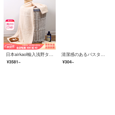
日本airkaol輸入浅野タオル大バスタオル女性五つ星ホテルオーガニックコットンが厚くて、吸水力が強くて、毛XTCシリーズ60*120 cmオーガニックコットン天然白60*120 cmです。
清潔感のあるバスタオル純綿家庭用男女全綿に厚い抗菌力を加え、吸水速乾風呂大巾水晶粉（A類標準/長い綿毛/ドイツ司馬3 A級抗菌）
¥3581~
¥304~