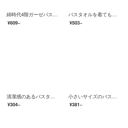
綿時代4階ガーゼバスタオル綿家庭用吸水速乾風呂乳児標準男女蕾粉90 cm×160 cm（ストレッチサイズ）
バスタオルを着てもいいです。女性用の浴衣セットのバスタオルが可愛いです。家庭用の吸水タオルタオルタオルとバスタオルの乾燥帽と髪のリボンは彼女にプレゼントします。
¥609~
¥503~
清潔感のあるバスタオル純綿家庭用男女全綿に厚い抗菌力を加え、吸水速乾風呂大巾静謐藍（A種標準/長い綿毛/ドイツ司馬3 A級抗菌）
小さいサイズのバスタオル50 x 100運動タオルは汗を吸ってバスタオルを使います。家庭用のタオルは男女の小さいサイズで、携帯速乾は綿より吸水速乾です。
¥304~
¥381~