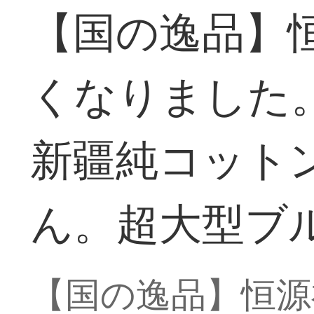
【国の逸品】
くなりました
新疆純コット
ん。超大型ブ
【国の逸品】恒源