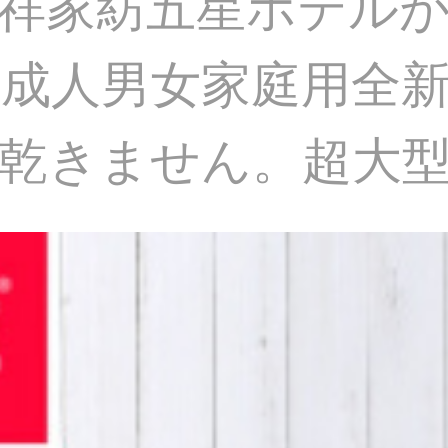
祥家紡五星ホテル
成人男女家庭用全
乾きません。超大