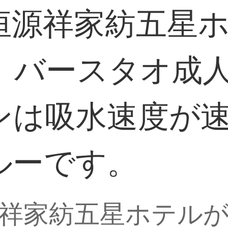
恒源祥家紡五星
。バースタオ成
ンは吸水速度が
ルーです。
祥家紡五星ホテル