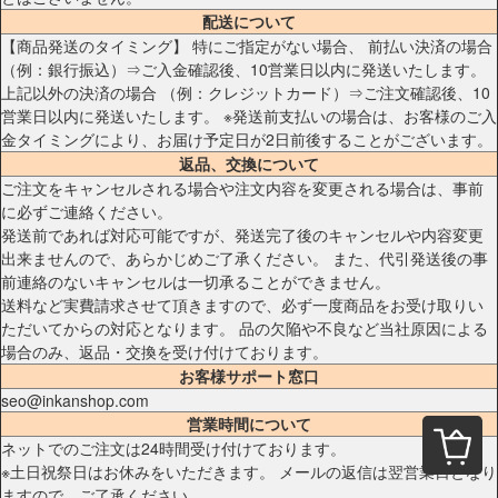
配送について
【商品発送のタイミング】 特にご指定がない場合、 前払い決済の場合
（例：銀行振込）⇒ご入金確認後、10営業日以内に発送いたします。
上記以外の決済の場合 （例：クレジットカード）⇒ご注文確認後、10
営業日以内に発送いたします。 ※発送前支払いの場合は、お客様のご入
金タイミングにより、お届け予定日が2日前後することがございます。
返品、交換について
ご注文をキャンセルされる場合や注文内容を変更される場合は、事前
に必ずご連絡ください。
発送前であれば対応可能ですが、発送完了後のキャンセルや内容変更
出来ませんので、あらかじめご了承ください。 また、代引発送後の事
前連絡のないキャンセルは一切承ることができません。
送料など実費請求させて頂きますので、必ず一度商品をお受け取りい
ただいてからの対応となります。 品の欠陥や不良など当社原因による
場合のみ、返品・交換を受け付けております。
お客様サポート窓口
seo@inkanshop.com
営業時間について
ネットでのご注文は24時間受け付けております。
※土日祝祭日はお休みをいただきます。 メールの返信は翌営業日となり
ますので、ご了承ください。