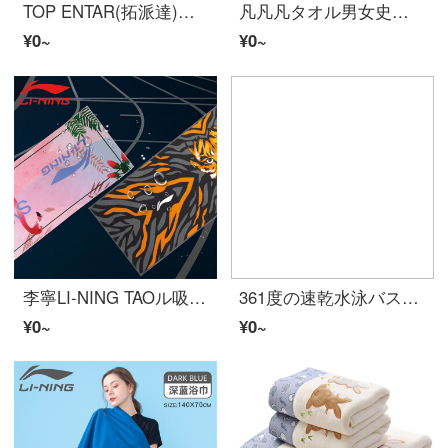
TOP ENTAR(拓派達)バースタオ女性用のバスタオが着られる大人のバスローブのスカートを胸に塗るバスタオルスーツ吸水速乾可愛い家庭用大バースタオルスーツピンクセット【3枚】
凡凡凡タオル男女史超大号バスタオ柔软吸水成人包巾韩版可爱い学生風呂タオルおとめ座【8.24-9.23】青いバスタオ条-140*70 cm
¥0~
¥0~
李寧LI-NING TAOル吸水男女スポーツ学科ドライ柔軟速乾旅行ビーチ温泉バースタオルLSXR 830-2
361度の速乾水泳バスタオ水泳装備ビーチタオル男女プリント運動速乾吸水温泉タオルピンク平均サイズ
¥0~
¥0~