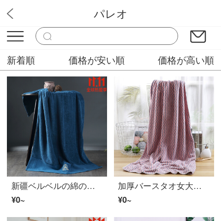
パレオ
みんなのタイル
新着順
価格が安い順
価格が高い順
新疆ベルベルの綿の大きいサイズのバースタオの家庭用吸水速乾男女の金は厚いです。毛が落ちにくいです。
加厚バースタオ女大人大バースタオがしなやかに吸水してくれる五つ星ホテル大バースタオル
¥0~
¥0~