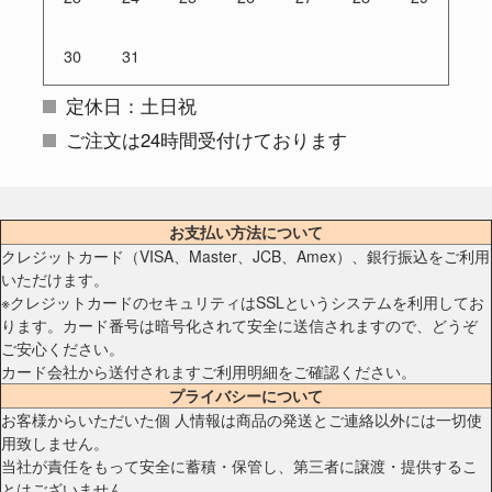
30
31
定休日：土日祝
ご注文は24時間受付けております
お支払い方法について
クレジットカード（VISA、Master、JCB、Amex）、銀行振込をご利用
いただけます。
※クレジットカードのセキュリティはSSLというシステムを利用してお
ります。カード番号は暗号化されて安全に送信されますので、どうぞ
ご安心ください。
カード会社から送付されますご利用明細をご確認ください。
プライバシーについて
お客様からいただいた個 人情報は商品の発送とご連絡以外には一切使
用致しません。
当社が責任をもって安全に蓄積・保管し、第三者に譲渡・提供するこ
とはございません。