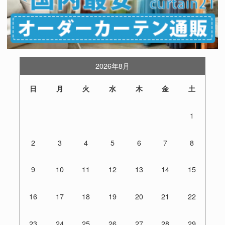
2026年8月
日
月
火
水
木
金
土
1
2
3
4
5
6
7
8
9
10
11
12
13
14
15
16
17
18
19
20
21
22
23
24
25
26
27
28
29