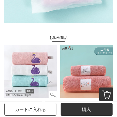
お勧め商品
ソフトキスタオル子供用タオル子供専用洗顔綿四角いガーゼの両面に、竹繊維の小さいスカーフ幼稚園白鳥の三つのセットがあります。
ソフトキスタオル男性バスタオル毛が落ちない家庭用プレゼント超吸水速乾カップルタオルセットに、かわいい天女プレゼントタオル＋バスタオル緋色タオル30*70 cm+バスタオル70*140 cmを追加しました。
カートに入れる
購入
¥304~
¥274~