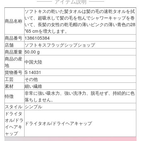
アイテム説明
ソフトキスの乾いた髪タオルは髪の毛の速乾タオルを拭
いて、超吸水して髪の毛を包んでシャワーキャップを巻
商品名称
いて、長髪の女性の乾毛帽の薄いピンクの薄い青色の28
*65 cmを増大します。
商品番号
1386105384
店舗
ソフトキスフラッグシップショップ
商品重量
50.00 g
商品の産
中国大陸
地
貨物番号
S 14031
工芸
その他
素材
細い繊維
非常に強い吸水力、強い洗浄力、脱毛せず、持続的に色
特徴
落ちしません。
スタイル
シンプル
ドライタ
オル/ドラ
ドライタオル/ドライヘアキャップ
イヘアキ
ャップ