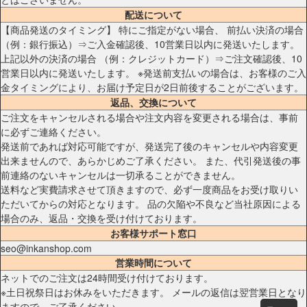
配送について
【商品発送のタイミング】 特にご指定がない場合、 前払い決済の場合
（例：銀行振込）⇒ご入金確認後、10営業日以内に発送いたします。
上記以外の決済の場合 （例：クレジットカード）⇒ご注文確認後、10
営業日以内に発送いたします。 ※発送前支払いの場合は、お客様のご入
金タイミングにより、お届け予定日が2日前後することがございます。
返品、交換について
ご注文をキャンセルされる場合や注文内容を変更される場合は、事前
に必ずご連絡ください。
発送前であれば対応可能ですが、発送完了後のキャンセルや内容変更
出来ませんので、あらかじめご了承ください。 また、代引発送後の事
前連絡のないキャンセルは一切承ることができません。
送料など実費請求させて頂きますので、必ず一度商品をお受け取りい
ただいてからの対応となります。 品の欠陥や不良など当社原因による
場合のみ、返品・交換を受け付けております。
お客様サポート窓口
seo@inkanshop.com
営業時間について
ネットでのご注文は24時間受け付けております。
※土日祝祭日はお休みをいただきます。 メールの返信は翌営業日となり
ますので、ご了承ください。