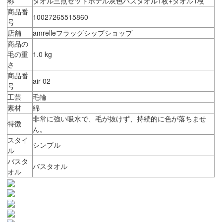
称
タオル三点セットホテル灰色バスタオル1枚+タオル1枚
商品番
10027265515860
号
店舗
amrelleフラッグシップショップ
商品の
毛の重
1.0 kg
さ
商品番
air 02
号
工芸
毛輪
素材
綿
非常に強い吸水で、毛が抜けず、持続的に色が落ちませ
特徴
ん。
スタイ
シンプル
ル
バスタ
バスタオル
オル