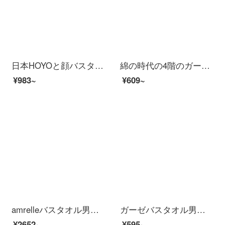
日本HOYOと顔バスタオル大人男女家庭用綿バスタオル吸水速乾タオル柔軟大タオルはマスタードを着用できます。
綿の時代の4階のガーゼのバスタオルの綿の家庭用吸水速乾の入浴する乳児の標準の男女の湖緑の90 cm×160 cm（ストレッチサイズ）
¥983~
¥609~
amrelleバスタオル男女家庭用出口日本綿吸水速乾柔らかいタオル三点セットホテル灰色バスタオル1枚+タオル2枚
ガーゼバスタオル男女吸水速乾大人子供バスタオルタオル綿柔軟家庭用青い貝殻バスタオル
¥2652~
¥595~