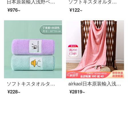
日本原装輸入浅野ベビータオル純綿強吸水ティッシュ柔らかで快適な速乾洗フェイスタオル32*85 cm清風ブルー32*85 cm
ソフトキスタオルタオルタオルはハンカチーフ式可愛い子供タオルです。幼稚園のハンカチは綿の家庭用吸水キッチンタオルより小さいイチゴです。
¥976~
¥122~
ソフトキスタオルタオルタオルタオルタオル掛け式は綿より柔らかいです。水を吸い込んで乾かします。男女の顔を洗います。
airkaol日本原装輸入浅野新型オーガニックコットンバスタオルが大きく、柔らかくて水を吸い込んで、毛が落ちにくいタオルビーチ純綿バスタオル60*120 cm桃ピンク60*120 cm
¥228~
¥2819~