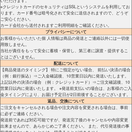
いただけます。
※クレジットカードのセキュリティはSSLというシステムを利用してお
ります。カード番号は暗号化されて安全に送信されますので、どうぞ
ご安心ください。
カード会社から送付されますご利用明細をご確認ください。
プライバシーについて
お客様からいただいた個 人情報は商品の発送とご連絡以外には一切使
用致しません。
当社が責任をもって安全に蓄積・保管し、第三者に譲渡・提供するこ
とはございません。
配送について
【商品発送のタイミング】 特にご指定がない場合、 前払い決済の場合
（例：銀行振込）⇒ご入金確認後、10営業日以内に発送いたします。
上記以外の決済の場合 （例：クレジットカード）⇒ご注文確認後、10
営業日以内に発送いたします。 ※発送前支払いの場合は、お客様のご入
金タイミングにより、お届け予定日が2日前後することがございます。
返品、交換について
ご注文をキャンセルされる場合や注文内容を変更される場合は、事前
に必ずご連絡ください。
発送前であれば対応可能ですが、発送完了後のキャンセルや内容変更
出来ませんので、あらかじめご了承ください。 また、代引発送後の事