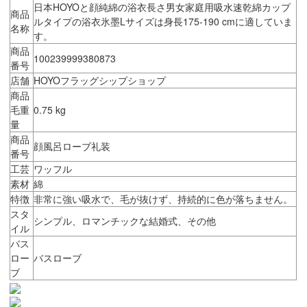
日本HOYOと顔純綿の浴衣長さ男女家庭用吸水速乾綿カップ
商品
ルタイプの浴衣氷墨Lサイズは身長175-190 cmに適していま
名称
す。
商品
100239999380873
番号
店舗
HOYOフラッグシップショップ
商品
毛重
0.75 kg
量
商品
顔風呂ローブ礼装
番号
工芸
ワッフル
素材
綿
特徴
非常に強い吸水で、毛が抜けず、持続的に色が落ちません。
スタ
シンプル、ロマンチックな結婚式、その他
イル
バス
ロー
バスローブ
ブ