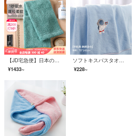
【JD宅急便】日本のオリジナル商品の輸入浅野の洗顔タオル、綿のタオル5つ星ホテルのタオルの柔らかさと厚いタオルの毛が落ちない32*85 cmの清水藍有機綿32*85 cm
ソフトキスバスタオル男女A類は純綿より吸水速度が高く、家庭用タオルは毛が落ちません。90*180宇宙飛行士70*140 cmです。
¥1433~
¥228~