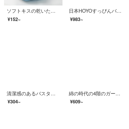
ソフトキスの乾いた髪タオルを拭いて、髪の毛を水で洗って、シャワーキャップを巻いて、髪を長くします。女性の乾燥帽は薄いです。28*65 cmです。
日本HOYOすっぴんバスタオル家庭用大人男女純綿バスタオルAB面速乾吸水綿大タオルタオルタオルタオル巻き桜若
¥152~
¥983~
清潔感のあるバスタオル純綿家庭用男女全綿に厚い抗菌力を加え、吸水速乾風呂大巾水晶粉（A類標準/長い綿毛/ドイツ司馬3 A級抗菌）
綿の時代の4階のガーゼのバスタオルの綿の家庭用吸水速乾の入浴する乳児の標準の男女の綿のつぼみの黄色の90 cm×160 cm（ストレッチサイズ）
¥304~
¥609~